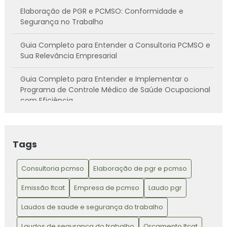
Elaboração de PGR e PCMSO: Conformidade e
Segurança no Trabalho
Guia Completo para Entender a Consultoria PCMSO e
Sua Relevância Empresarial
Guia Completo para Entender e Implementar o
Programa de Controle Médico de Saúde Ocupacional
com Eficiência
Guia Prático para Converter Ideias em Soluções
Inovadoras para Problemas Cotidianos
Tags
Laudo de Gerenciamento de Riscos: Essencial para
Garantir a Segurança no Ambiente de Trabalho
Consultoria pcmso
Elaboração de pgr e pcmso
Emissão ltcat
Empresa de pcmso
Laudo pgr
Laudo Técnico das Condições Ambientais de Trabalho
(LTCAT)
Laudos de saude e segurança do trabalho
Laudo Técnico das Condições Ambientais: Garantindo
Laudos de segurança do trabalho
Orçamento ltcat