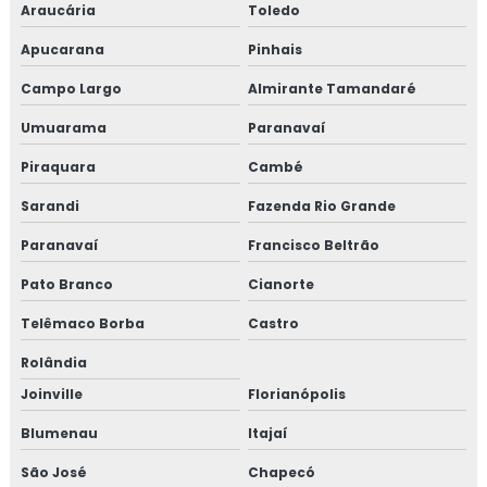
Araucária
Toledo
Projetos de instalações elétricas prediais
Apucarana
Pinhais
Segurança do trabalho ltcat
Campo Largo
Almirante Tamandaré
Segurança do trabalho pcmso
Umuarama
Paranavaí
Piraquara
Cambé
Serviço de projeto elétrico
Sarandi
Fazenda Rio Grande
Serviços de pcmso
Paranavaí
Francisco Beltrão
Sistemas contra incêndio bh
Pato Branco
Cianorte
Valor para elaboração de pgr
Telêmaco Borba
Castro
Rolândia
Valor para fazer ltcat
Joinville
Florianópolis
Valor de projeto de combate a incêndio
Blumenau
Itajaí
Valor de projeto contra incêndio
São José
Chapecó