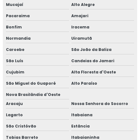
Mucajaí
Alto Alegre
Pacaraima
Amajari
Bonfim
Iracema
Normandia
Uiramutã
Caroebe
São João da Baliza
São Luís
Candeias do Jamari
Cujubim
Alta Floresta d'Oeste
São Miguel do Guaporé
Alto Paraíso
Nova Brasilândia d'Oeste
Aracaju
Nossa Senhora do Socorro
Lagarto
Itabaiana
São Cristóvão
Estância
Tobias Barreto
Itabaianinha