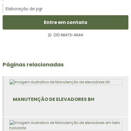
Elaboração de pgr
Elaboração de pgr e pcmso
Entre em contato
Elaboração de projeto de combate a incêndio
(31) 98473-4644
Elevação vertical
Elevador bh
Páginas relacionadas
Emissão de laudos
Emissão ltcat
MANUTENÇÃO DE ELEVADORES BH
Empresa de combate a incêndio
Empresa de combate a incêndio em bh
Empresa de elevador