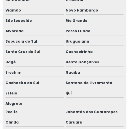
Viamão
Novo Hamburgo
São Leopoldo
Rio Grande
Alvorada
Passo Fundo
Sapucaia do Sul
Uruguaiana
Santa Cruz do Sul
Cachoeirinha
Bagé
Bento Gonçalves
Erechim
Guaíba
Cachoeira do Sul
Santana do Livramento
Esteio
Ijuí
Alegrete
Recife
Jaboatão dos Guararapes
Olinda
Caruaru