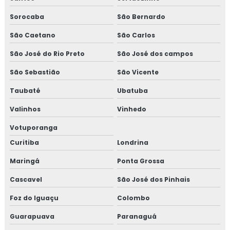
Projeto de prevenção contra incêndio e pânico
Sorocaba
São Bernardo
Projeto de proteção contra incêndio
São Caetano
São Carlos
São José do Rio Preto
São José dos campos
Projeto de proteção contra incêndio e pânico
São Sebastião
São Vicente
Projeto de segurança contra incêndio
Taubaté
Ubatuba
Projeto de segurança contra incêndio e pânico
Valinhos
Vinhedo
Projeto de sistema de combate a incêndio
Votuporanga
Curitiba
Londrina
Projeto de sistema de incêndio
Maringá
Ponta Grossa
Projetos eletricos orçamento
Cascavel
São José dos Pinhais
Projetos elétricos prediais
Foz do Iguaçu
Colombo
Guarapuava
Paranaguá
Projetos de engenharia elétrica