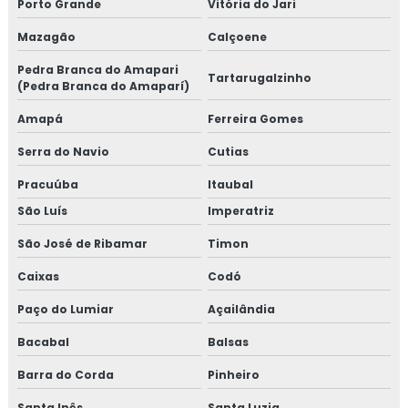
Porto Grande
Vitória do Jari
Mazagão
Calçoene
Pedra Branca do Amapari
Tartarugalzinho
(Pedra Branca do Amaparí)
Amapá
Ferreira Gomes
Serra do Navio
Cutias
Pracuúba
Itaubal
São Luís
Imperatriz
São José de Ribamar
Timon
Caixas
Codó
Paço do Lumiar
Açailândia
Bacabal
Balsas
Barra do Corda
Pinheiro
Santa Inês
Santa Luzia