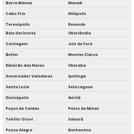
Barra Mansa
Macaé
Manutenção de elevadores em belo horizonte
Cabo Frio
Nilópolis
Manutenção de elevadores bh
Teresópolis
Resende
Belo Horizonte
Uberlândia
Mobilização de pessoal e equipamentos
Contagem
Juiz de Fora
Orçamento ltcat
Betim
Montes Claros
Orçamento pcmso
Ribeirão das Neves
Uberaba
Governador Valadares
Ipatinga
Orçamento pgr
Santa Luzia
Sete Lagoas
Orçamento projeto de combate a incêndio
Divinópolis
Ibirité
Orçamento de projeto elétrico
Poços de Caldas
Patos de Minas
Pcmso preço
Teófilo Otoni
Sabará
Pouso Alegre
Barbacena
Pcmso programa de controle médico de saúde