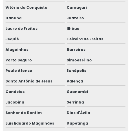
Vitória da Conquista
Camaçari
Itabuna
Juazeiro
Lauro de Freitas
Ilhéus
Jequié
Teixeira de Freitas
Alagoinhas
Barreiras
Porto Seguro
Simões Filho
Paulo Afonso
Eunápolis
Santo Antônio de Jesus
Valença
Candeias
Guanambi
Jacobina
Serrinha
Senhor do Bonfim
Dias d'Ávila
Luís Eduardo Magalhães
Itapetinga