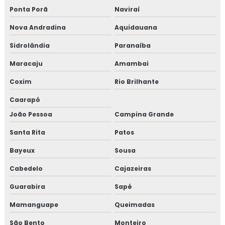
Ponta Porã
Naviraí
Nova Andradina
Aquidauana
Sidrolândia
Paranaíba
Maracaju
Amambai
Coxim
Rio Brilhante
Caarapó
João Pessoa
Campina Grande
Santa Rita
Patos
Bayeux
Sousa
Cabedelo
Cajazeiras
Guarabira
Sapé
Mamanguape
Queimadas
São Bento
Monteiro