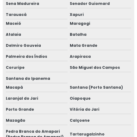
Sena Madureira
Senador Guiomard
Tarauacá
Xapuri
Maceió
Maragogi
Atalaia
Batalha
Delmiro Gouveia
Mata Grande
Palmeira dos Índios
Arapiraca
Coruripe
São Miguel dos Campos
Santana do Ipanema
Macapá
Santana (Porto Santana)
Laranjal do Jari
Oiapoque
Porto Grande
Vitória do Jari
Mazagão
Calçoene
Pedra Branca do Amapari
Tartarugalzinho
(Pedra Branca do Amaparí)