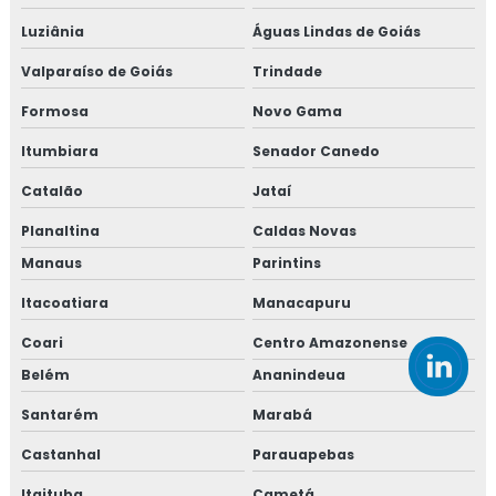
Luziânia
Águas Lindas de Goiás
Valparaíso de Goiás
Trindade
Formosa
Novo Gama
Itumbiara
Senador Canedo
Catalão
Jataí
Planaltina
Caldas Novas
Manaus
Parintins
Itacoatiara
Manacapuru
Coari
Centro Amazonense
Belém
Ananindeua
Santarém
Marabá
Castanhal
Parauapebas
Itaituba
Cametá