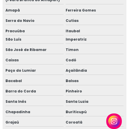
Amapá
Ferreira Gomes
Serra do Navio
Cutias
Pracuúba
Itaubal
São Luís
Imperatriz
São José de Ribamar
Timon
Caixas
Codó
Paço do Lumiar
Açailândia
Bacabal
Balsas
Barra do Corda
Pinheiro
Santa Inês
Santa Luzia
Chapadinha
Buriticupú
Grajaú
Coroatá