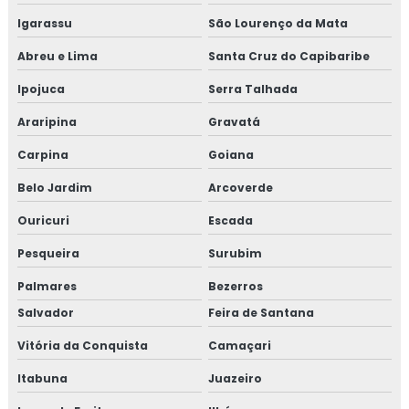
Igarassu
São Lourenço da Mata
Abreu e Lima
Santa Cruz do Capibaribe
Ipojuca
Serra Talhada
Araripina
Gravatá
Carpina
Goiana
Belo Jardim
Arcoverde
Ouricuri
Escada
Pesqueira
Surubim
Palmares
Bezerros
Salvador
Feira de Santana
Vitória da Conquista
Camaçari
Itabuna
Juazeiro