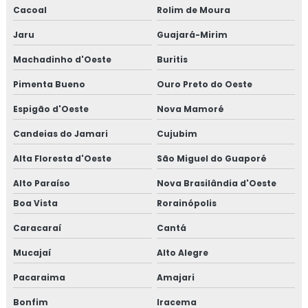
Cacoal
Rolim de Moura
Jaru
Guajará-Mirim
Machadinho d'Oeste
Buritis
Pimenta Bueno
Ouro Preto do Oeste
Espigão d'Oeste
Nova Mamoré
Candeias do Jamari
Cujubim
Alta Floresta d'Oeste
São Miguel do Guaporé
Alto Paraíso
Nova Brasilândia d'Oeste
Boa Vista
Rorainópolis
Caracaraí
Cantá
Mucajaí
Alto Alegre
Pacaraima
Amajari
Bonfim
Iracema