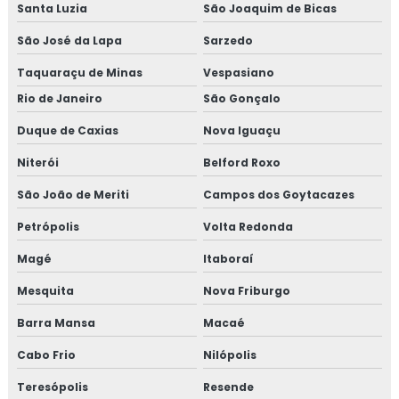
Santa Luzia
São Joaquim de Bicas
Laudo pgr
São José da Lapa
Sarzedo
Laudos de saude e segurança do trabalho
Taquaraçu de Minas
Vespasiano
Laudos de segurança do trabalho
Rio de Janeiro
São Gonçalo
Laudos segurança do trabalho esocial
Duque de Caxias
Nova Iguaçu
Niterói
Belford Roxo
Laudos de sst
São João de Meriti
Campos dos Goytacazes
Ltcat evento esocial
Petrópolis
Volta Redonda
Ltcat orçamento
Magé
Itaboraí
Ltcat preço
Mesquita
Nova Friburgo
Barra Mansa
Macaé
Ltcat renovação
Cabo Frio
Nilópolis
Manutenção de elevadores em belo horizonte
Teresópolis
Resende