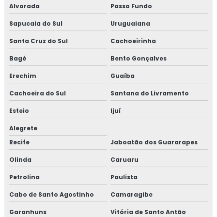
Alvorada
Passo Fundo
Sapucaia do Sul
Uruguaiana
Santa Cruz do Sul
Cachoeirinha
Bagé
Bento Gonçalves
Erechim
Guaíba
Cachoeira do Sul
Santana do Livramento
Esteio
Ijuí
Alegrete
Recife
Jaboatão dos Guararapes
Olinda
Caruaru
Petrolina
Paulista
Cabo de Santo Agostinho
Camaragibe
Garanhuns
Vitória de Santo Antão