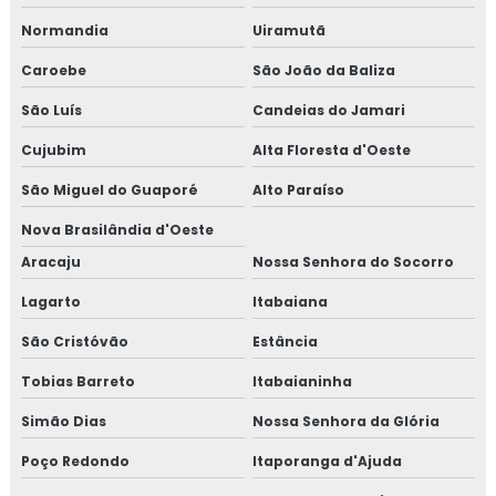
Normandia
Uiramutã
Caroebe
São João da Baliza
São Luís
Candeias do Jamari
Cujubim
Alta Floresta d'Oeste
São Miguel do Guaporé
Alto Paraíso
Nova Brasilândia d'Oeste
Aracaju
Nossa Senhora do Socorro
Lagarto
Itabaiana
São Cristóvão
Estância
Tobias Barreto
Itabaianinha
Simão Dias
Nossa Senhora da Glória
Poço Redondo
Itaporanga d'Ajuda