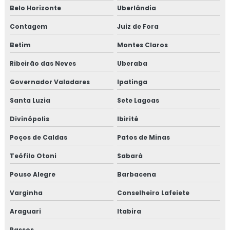
Manutenção de elevadores bh
Belo Horizonte
Uberlândia
Contagem
Juiz de Fora
Mobilização de pessoal e equipamentos
Betim
Montes Claros
Orçamento ltcat
Ribeirão das Neves
Uberaba
Orçamento pcmso
Governador Valadares
Ipatinga
Orçamento pgr
Santa Luzia
Sete Lagoas
Divinópolis
Ibirité
Orçamento projeto de combate a incêndio
Poços de Caldas
Patos de Minas
Orçamento de projeto elétrico
Teófilo Otoni
Sabará
Pcmso preço
Pouso Alegre
Barbacena
Pcmso programa de controle médico de saúde
Varginha
Conselheiro Lafeiete
ocupacional
Araguari
Itabira
Perícias de insalubridade e periculosidade
Passos