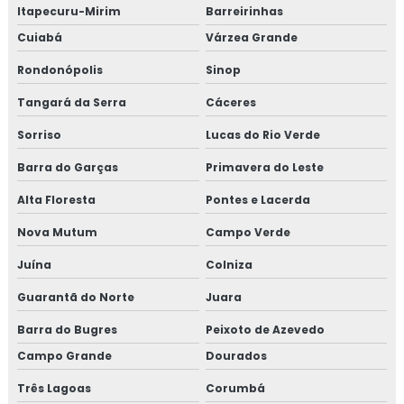
Itapecuru-Mirim
Barreirinhas
Cuiabá
Várzea Grande
Rondonópolis
Sinop
Tangará da Serra
Cáceres
Sorriso
Lucas do Rio Verde
Barra do Garças
Primavera do Leste
Alta Floresta
Pontes e Lacerda
Nova Mutum
Campo Verde
Juína
Colniza
Guarantã do Norte
Juara
Barra do Bugres
Peixoto de Azevedo
Campo Grande
Dourados
Três Lagoas
Corumbá