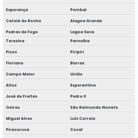
Esperança
Pombal
Catolé do Rocha
Alagoa Grande
Pedras de Fogo
Lagoa Seca
Teresina
Parnaíba
Picos
Piripiri
Floriano
Barras
Campo Maior
União
Altos
Esperantina
José de Freitas
Pedro II
Oeiras
São Raimundo Nonato
Miguel Alves
Luís Correia
Piracuruca
Cocal