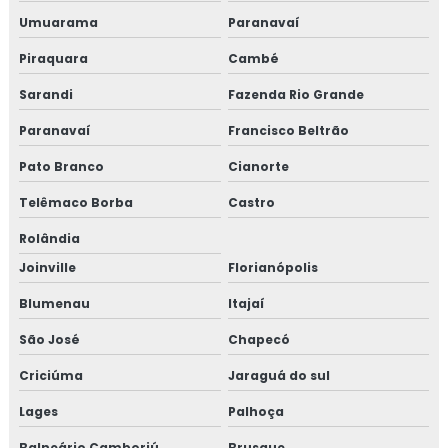
Segurança do trabalho ltcat
Umuarama
Paranavaí
Segurança do trabalho pcmso
Piraquara
Cambé
Serviço de projeto elétrico
Sarandi
Fazenda Rio Grande
Paranavaí
Francisco Beltrão
Serviços de pcmso
Pato Branco
Cianorte
Sistemas contra incêndio bh
Telêmaco Borba
Castro
Valor para elaboração de pgr
Rolândia
Joinville
Florianópolis
Valor para fazer ltcat
Blumenau
Itajaí
Valor de projeto de combate a incêndio
São José
Chapecó
Valor de projeto contra incêndio
Criciúma
Jaraguá do sul
Lages
Palhoça
Balneário Camboriú
Brusque