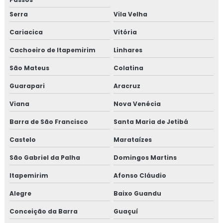
Serra
Vila Velha
Plataforma de acessibilidade
Cariacica
Vitória
Plataforma de acessibilidade bh
Cachoeiro de Itapemirim
Linhares
Plataforma de acessibilidade preço
São Mateus
Colatina
Plataforma elevatória
Guarapari
Aracruz
Viana
Nova Venécia
Plataforma elevatória belo horizonte
Barra de São Francisco
Santa Maria de Jetibá
Plataforma elevatória bh
Castelo
Marataízes
Plataforma elevatória preço
São Gabriel da Palha
Domingos Martins
Preço de pcmso
Itapemirim
Afonso Cláudio
Alegre
Baixo Guandu
Preço de projetos eletricos
Conceição da Barra
Guaçuí
Projeto de combate a incêndio e pânico