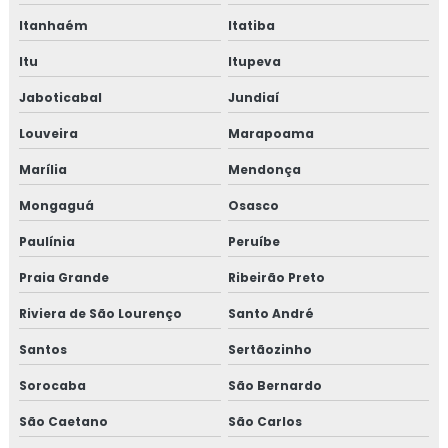
Itanhaém
Itatiba
Projeto elétrico residencial
Itu
Itupeva
Projeto elétrico residencial belo horizonte
Jaboticabal
Jundiaí
Projeto elétrico residencial completo
Louveira
Marapoama
Marília
Mendonça
Projeto eletrico residencial orçamento
Mongaguá
Osasco
Projeto contra incêndio
Paulínia
Peruíbe
Projeto de instalação elétrica residencial
Praia Grande
Ribeirão Preto
Projeto de instalações elétricas
Riviera de São Lourenço
Santo André
Santos
Sertãozinho
Projeto de prevenção e combate a incêndio
Sorocaba
São Bernardo
Projeto de prevenção contra incêndio e pânico
São Caetano
São Carlos
Projeto de proteção contra incêndio