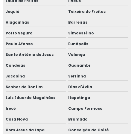
Lauro de Freitas
Ilhéus
Jequié
Teixeira de Freitas
Alagoinhas
Barreiras
Porto Seguro
Simões Filho
Paulo Afonso
Eunápolis
Santo Antônio de Jesus
Valença
Candeias
Guanambi
Jacobina
Serrinha
Senhor do Bonfim
Dias d'Ávila
Luís Eduardo Magalhães
Itapetinga
Irecê
Campo Formoso
Casa Nova
Brumado
Bom Jesus da Lapa
Conceição do Coité