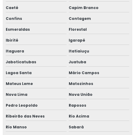
Empresas de elevadores em bh
Caeté
Capim Branco
Empresas de manutenção de elevadores em bh
Confins
Contagem
Esmeraldas
Florestal
Escada rolante
Ibirité
Igarapé
Escada rolante belo horizonte
Itaguara
Itatiaiuçu
Escada rolante bh
Jaboticatubas
Juatuba
Inspeção em segurança e saúde no ambiente de trabalho
Lagoa Santa
Mário Campos
Mateus Leme
Matozinhos
Inspeções de segurança do trabalho
Nova Lima
Nova União
Instalação predial elétrica
Pedro Leopoldo
Raposos
Instalações elétricas projeto
Ribeirão das Neves
Rio Acima
Laudo ltcat insalubridade
Rio Manso
Sabará