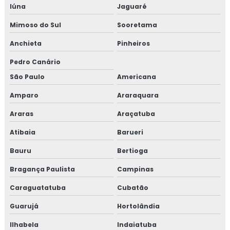
Iúna
Jaguaré
Projeto de combate a incêndio preço
Mimoso do Sul
Sooretama
Projeto de detecção de incêndio
Anchieta
Pinheiros
Pedro Canário
Projeto elétrico
São Paulo
Americana
Projeto elétrico belo horizonte
Amparo
Araraquara
Projeto elétrico bh
Araras
Araçatuba
Atibaia
Barueri
Projeto elétrico comercial
Bauru
Bertioga
Projeto elétrico industrial
Bragança Paulista
Campinas
Projeto elétrico industrial belo horizonte
Caraguatatuba
Cubatão
Projeto eletrico industrial preço
Guarujá
Hortolândia
Ilhabela
Indaiatuba
Projeto elétrico preço