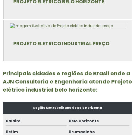
PROJETO ELÉTRICO BELO HORIZONTE
Empresa de escada rolante
Empresa ltcat
Empresa de pcmso
PROJETO ELETRICO INDUSTRIAL PREÇO
Empresa de plataforma elevatória
Empresa de projeto elétrico
Empresa de projeto elétrico bh
Principais cidades e regiões do Brasil onde a
AJN Consultoria e Engenharia atende Projeto
Empresa que elabora pgr
elétrico industrial belo horizonte:
Empresa que faz ltcat
Região Metropolitana de Belo Horizonta
Empresa que faz pcmso
Baldim
Belo Horizonte
Empresa que faz pgr
Betim
Brumadinho