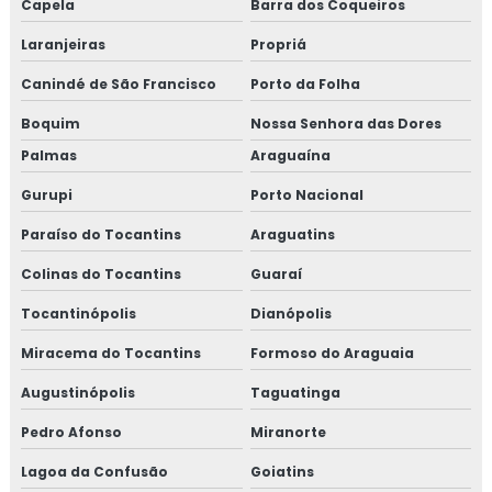
Capela
Barra dos Coqueiros
Laranjeiras
Propriá
Canindé de São Francisco
Porto da Folha
Boquim
Nossa Senhora das Dores
Palmas
Araguaína
Gurupi
Porto Nacional
Paraíso do Tocantins
Araguatins
Colinas do Tocantins
Guaraí
Tocantinópolis
Dianópolis
Miracema do Tocantins
Formoso do Araguaia
Augustinópolis
Taguatinga
Pedro Afonso
Miranorte
Lagoa da Confusão
Goiatins