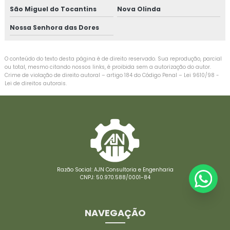
São Miguel do Tocantins
Nova Olinda
Nossa Senhora das Dores
O conteúdo do texto desta página é de direito reservado. Sua reprodução, parcial
ou total, mesmo citando nossos links, é proibida sem a autorização do autor.
Crime de violação de direito autoral – artigo 184 do Código Penal –
Lei 9610/98 -
Lei de direitos autorais
.
Razão Social: AJN Consultoria e Engenharia
CNPJ: 50.970.588/0001-84
NAVEGAÇÃO