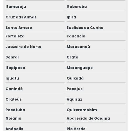
Itamaraju
Itaberaba
Cruz das Almas
Ipirá
Santo Amaro
Euclides da Cunha
Fortaleza
caucacia
Juazeiro do Norte
Maracanaú
Sobral
Crato
Itapipoca
Maranguape
Iguatu
Quixadá
Canindé
Pacajus
Crateús
Aquiraz
Pacatuba
Quixeramobim
Goiânia
Aparecida de Goiânia
Anápolis
Rio Verde