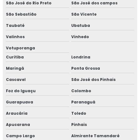
São José do Rio Preto
São José dos campos
Projeto de proteção contra incêndio e pânico
São Sebastião
São Vicente
Taubaté
Ubatuba
Projeto de segurança contra incêndio
Valinhos
Vinhedo
Projeto de segurança contra incêndio e pânico
Votuporanga
Projeto de sistema de combate a incêndio
Curitiba
Londrina
Maringá
Ponta Grossa
Projeto de sistema de incêndio
Cascavel
São José dos Pinhais
Projetos eletricos orçamento
Foz do Iguaçu
Colombo
Projetos elétricos prediais
Guarapuava
Paranaguá
Projetos de engenharia elétrica
Araucária
Toledo
Apucarana
Pinhais
Projetos de instalações elétricas prediais
Campo Largo
Almirante Tamandaré