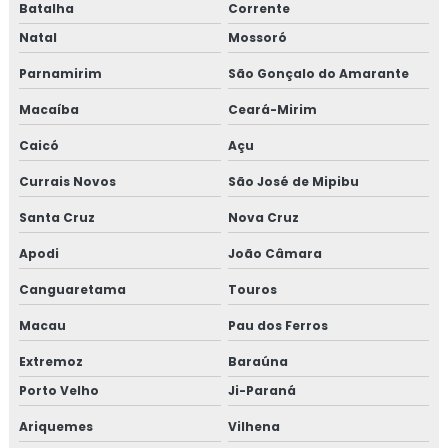
Batalha
Corrente
Natal
Mossoró
Parnamirim
São Gonçalo do Amarante
Macaíba
Ceará-Mirim
Caicó
Açu
Currais Novos
São José de Mipibu
Santa Cruz
Nova Cruz
Apodi
João Câmara
Canguaretama
Touros
Macau
Pau dos Ferros
Extremoz
Baraúna
Porto Velho
Ji-Paraná
Ariquemes
Vilhena