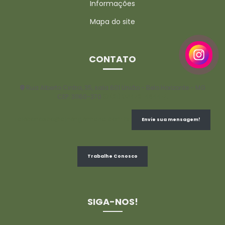
Informações
Mapa do site
CONTATO
Rua Alberto Cintra, 35, sala 601 União - Belo Horizonte - MG
CEP: 31160-370
(31) 98473-4644
faleconosco@ajnengenharia.com.br
Envie sua mensagem!
Trabalhe Conosco
SIGA-NOS!