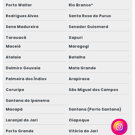
Porto Walter
Rio Branco*
Rodrigues Alves
Santa Rosa do Purus
Sena Madureira
Senador Guiomard
Tarauacá
Xapuri
Maceió
Maragogi
Atalaia
Batalha
Delmiro Gouveia
Mata Grande
Palmeira dos Índios
Arapiraca
Coruripe
São Miguel dos Campos
Santana do Ipanema
Macapá
Santana (Porto Santana)
Laranjal do Jari
Oiapoque
Porto Grande
Vitória do Jari