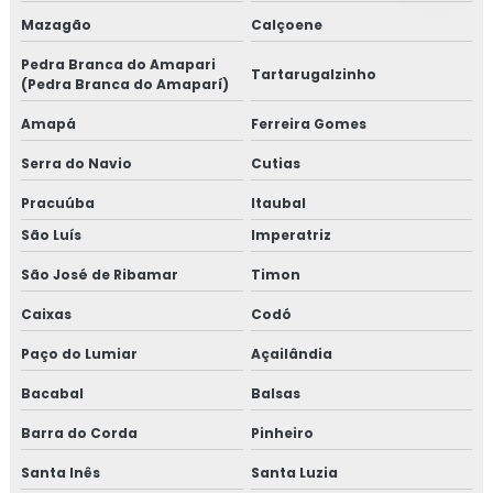
Mazagão
Calçoene
Pedra Branca do Amapari
Tartarugalzinho
(Pedra Branca do Amaparí)
Amapá
Ferreira Gomes
Serra do Navio
Cutias
Pracuúba
Itaubal
São Luís
Imperatriz
São José de Ribamar
Timon
Caixas
Codó
Paço do Lumiar
Açailândia
Bacabal
Balsas
Barra do Corda
Pinheiro
Santa Inês
Santa Luzia