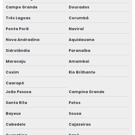
Campo Grande
Dourados
Três Lagoas
Corumbá
Ponta Porã
Naviraí
Nova Andradina
Aquidauana
Sidrolândia
Paranaíba
Maracaju
Amambai
Coxim
Rio Brilhante
Caarapó
João Pessoa
Campina Grande
Santa Rita
Patos
Bayeux
Sousa
Cabedelo
Cajazeiras