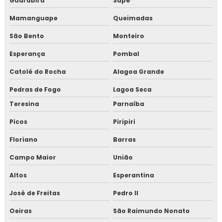
Guarabira
Sapé
Mamanguape
Queimadas
São Bento
Monteiro
Esperança
Pombal
Catolé do Rocha
Alagoa Grande
Pedras de Fogo
Lagoa Seca
Teresina
Parnaíba
Picos
Piripiri
Floriano
Barras
Campo Maior
União
Altos
Esperantina
José de Freitas
Pedro II
Oeiras
São Raimundo Nonato