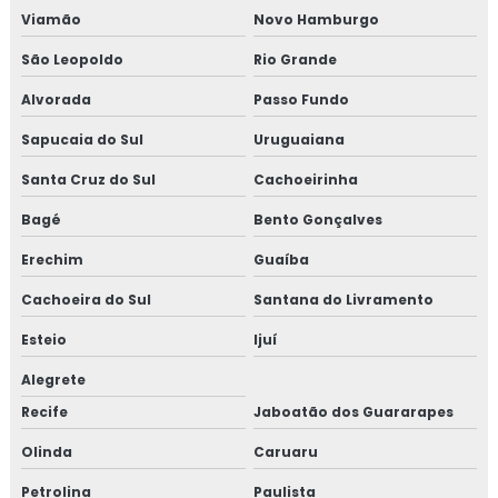
Viamão
Novo Hamburgo
São Leopoldo
Rio Grande
Alvorada
Passo Fundo
Sapucaia do Sul
Uruguaiana
Santa Cruz do Sul
Cachoeirinha
Bagé
Bento Gonçalves
Erechim
Guaíba
Cachoeira do Sul
Santana do Livramento
Esteio
Ijuí
Alegrete
Recife
Jaboatão dos Guararapes
Olinda
Caruaru
Petrolina
Paulista