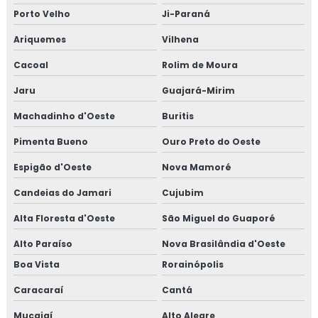
Porto Velho
Ji-Paraná
Ariquemes
Vilhena
Cacoal
Rolim de Moura
Jaru
Guajará-Mirim
Machadinho d'Oeste
Buritis
Pimenta Bueno
Ouro Preto do Oeste
Espigão d'Oeste
Nova Mamoré
Candeias do Jamari
Cujubim
Alta Floresta d'Oeste
São Miguel do Guaporé
Alto Paraíso
Nova Brasilândia d'Oeste
Boa Vista
Rorainópolis
Caracaraí
Cantá
Mucajaí
Alto Alegre