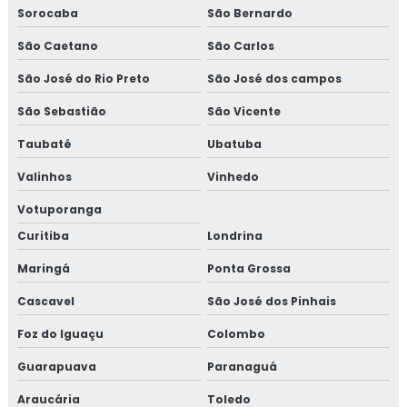
Sorocaba
São Bernardo
Projeto de prevenção contra incêndio e pânico
São Caetano
São Carlos
Projeto de proteção contra incêndio
São José do Rio Preto
São José dos campos
Projeto de proteção contra incêndio e pânico
São Sebastião
São Vicente
Taubaté
Ubatuba
Projeto de segurança contra incêndio
Valinhos
Vinhedo
Projeto de segurança contra incêndio e pânico
Votuporanga
Projeto de sistema de combate a incêndio
Curitiba
Londrina
Maringá
Ponta Grossa
Projeto de sistema de incêndio
Cascavel
São José dos Pinhais
Projetos eletricos orçamento
Foz do Iguaçu
Colombo
Projetos elétricos prediais
Guarapuava
Paranaguá
Projetos de engenharia elétrica
Araucária
Toledo