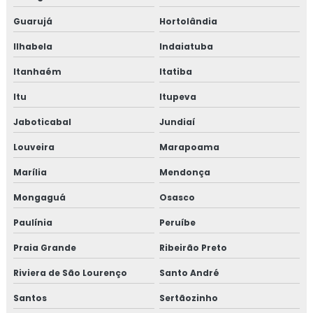
Projeto eletrico industrial preço
Guarujá
Hortolândia
Ilhabela
Indaiatuba
Projeto elétrico preço
Itanhaém
Itatiba
Projeto elétrico residencial
Itu
Itupeva
Projeto elétrico residencial belo horizonte
Jaboticabal
Jundiaí
Projeto elétrico residencial completo
Louveira
Marapoama
Marília
Mendonça
Projeto eletrico residencial orçamento
Mongaguá
Osasco
Projeto contra incêndio
Paulínia
Peruíbe
Projeto de instalação elétrica residencial
Praia Grande
Ribeirão Preto
Projeto de instalações elétricas
Riviera de São Lourenço
Santo André
Santos
Sertãozinho
Projeto de prevenção e combate a incêndio