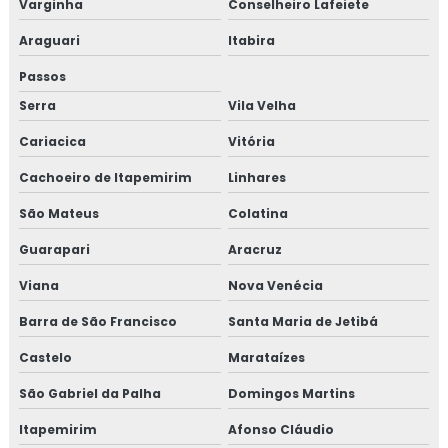
Pcmso programa de controle médico de saúde
Varginha
Conselheiro Lafeiete
ocupacional
Araguari
Itabira
Perícias de insalubridade e periculosidade
Passos
Serra
Vila Velha
Plataforma de acessibilidade
Cariacica
Vitória
Plataforma de acessibilidade bh
Cachoeiro de Itapemirim
Linhares
Plataforma de acessibilidade preço
São Mateus
Colatina
Plataforma elevatória
Guarapari
Aracruz
Viana
Nova Venécia
Plataforma elevatória belo horizonte
Barra de São Francisco
Santa Maria de Jetibá
Plataforma elevatória bh
Castelo
Marataízes
Plataforma elevatória preço
São Gabriel da Palha
Domingos Martins
Preço de pcmso
Itapemirim
Afonso Cláudio