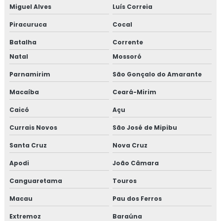
Miguel Alves
Luís Correia
Piracuruca
Cocal
Batalha
Corrente
Natal
Mossoró
Parnamirim
São Gonçalo do Amarante
Macaíba
Ceará-Mirim
Caicó
Açu
Currais Novos
São José de Mipibu
Santa Cruz
Nova Cruz
Apodi
João Câmara
Canguaretama
Touros
Macau
Pau dos Ferros
Extremoz
Baraúna