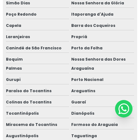
Simão Dias
Nossa Senhora da Glória
Poço Redondo
Itaporanga d'Ajuda
Capela
Barra dos Coqueiros
Laranjeiras
Propriá
Canindé de São Francisco
Porto da Folha
Boquim
Nossa Senhora das Dores
Palmas
Araguaína
Gurupi
Porto Nacional
Paraíso do Tocantins
Araguatins
Colinas do Tocantins
Guaraí
Tocantinópolis
Dianópolis
Miracema do Tocantins
Formoso do Araguaia
Augustinópolis
Taguatinga