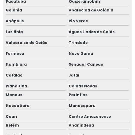
Pacatuba
Quixeramobim
Goiânia
Aparecida de Goiânia
Anápolis
Rio Verde
Luziânia
Águas Lindas de Goiás
Valparaíso de Goiás
Trindade
Formosa
Novo Gama
Itumbiara
Senador Canedo
Catalão
Jataí
Planaltina
Caldas Novas
Manaus
Parintins
Itacoatiara
Manacapuru
Coari
Centro Amazonense
Belém
Ananindeua