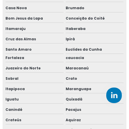
Casa Nova
Brumado
Bom Jesus da Lapa
Conceição do Coité
Itamaraju
Itaberaba
Cruz das Almas
Ipirá
Santo Amaro
Euclides da Cunha
Fortaleza
caucacia
Juazeiro do Norte
Maracanaú
Sobral
Crato
Itapipoca
Maranguape
Iguatu
Quixadá
Canindé
Pacajus
Crateús
Aquiraz