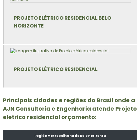
Empresa de elevador belo horizonte
PROJETO ELÉTRICO RESIDENCIAL BELO
HORIZONTE
Empresa de escada rolante
Empresa ltcat
Empresa de pcmso
PROJETO ELÉTRICO RESIDENCIAL
Empresa de plataforma elevatória
Empresa de projeto elétrico
Empresa de projeto elétrico bh
Principais cidades e regiões do Brasil onde a
AJN Consultoria e Engenharia atende Projeto
Empresa que elabora pgr
eletrico residencial orçamento:
Empresa que faz ltcat
Região Metropolitana de Belo Horizonta
Empresa que faz pcmso