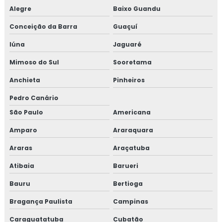
Alegre
Baixo Guandu
Preço de projetos eletricos
Conceição da Barra
Guaçuí
Projeto de combate a incêndio e pânico
Iúna
Jaguaré
Projeto de combate a incêndio preço
Mimoso do Sul
Sooretama
Projeto de detecção de incêndio
Anchieta
Pinheiros
Pedro Canário
Projeto elétrico
São Paulo
Americana
Projeto elétrico belo horizonte
Amparo
Araraquara
Projeto elétrico bh
Araras
Araçatuba
Atibaia
Barueri
Projeto elétrico comercial
Bauru
Bertioga
Projeto elétrico industrial
Bragança Paulista
Campinas
Projeto elétrico industrial belo horizonte
Caraguatatuba
Cubatão