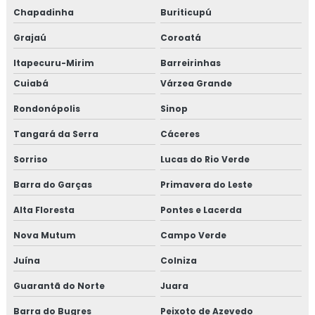
Chapadinha
Buriticupú
Grajaú
Coroatá
Itapecuru-Mirim
Barreirinhas
Cuiabá
Várzea Grande
Rondonópolis
Sinop
Tangará da Serra
Cáceres
Sorriso
Lucas do Rio Verde
Barra do Garças
Primavera do Leste
Alta Floresta
Pontes e Lacerda
Nova Mutum
Campo Verde
Juína
Colniza
Guarantã do Norte
Juara
Barra do Bugres
Peixoto de Azevedo