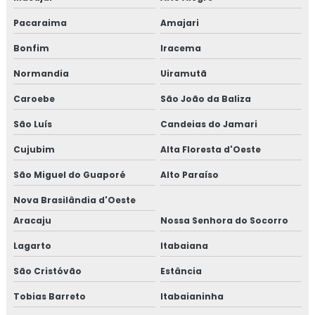
Pacaraima
Amajari
Bonfim
Iracema
Normandia
Uiramutã
Caroebe
São João da Baliza
São Luís
Candeias do Jamari
Cujubim
Alta Floresta d'Oeste
São Miguel do Guaporé
Alto Paraíso
Nova Brasilândia d'Oeste
Aracaju
Nossa Senhora do Socorro
Lagarto
Itabaiana
São Cristóvão
Estância
Tobias Barreto
Itabaianinha