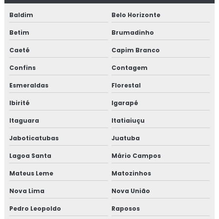
Baldim
Belo Horizonte
Empresa que faz pgr
Betim
Brumadinho
Empresas de elevadores em bh
Caeté
Capim Branco
Empresas de manutenção de elevadores em bh
Confins
Contagem
Esmeraldas
Florestal
Escada rolante
Ibirité
Igarapé
Escada rolante belo horizonte
Itaguara
Itatiaiuçu
Escada rolante bh
Jaboticatubas
Juatuba
Inspeção em segurança e saúde no ambiente de trabalho
Lagoa Santa
Mário Campos
Mateus Leme
Matozinhos
Inspeções de segurança do trabalho
Nova Lima
Nova União
Instalação predial elétrica
Pedro Leopoldo
Raposos
Instalações elétricas projeto