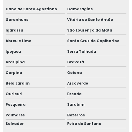
Cabo de Santo Agostinho
Camaragibe
Garanhuns
Vitória de Santo Antão
Igarassu
São Lourenço da Mata
Abreu e Lima
Santa Cruz do Capibaribe
Ipojuca
Serra Talhada
Araripina
Gravatá
Carpina
Goiana
Belo Jardim
Arcoverde
Ouricuri
Escada
Pesqueira
Surubim
Palmares
Bezerros
Salvador
Feira de Santana