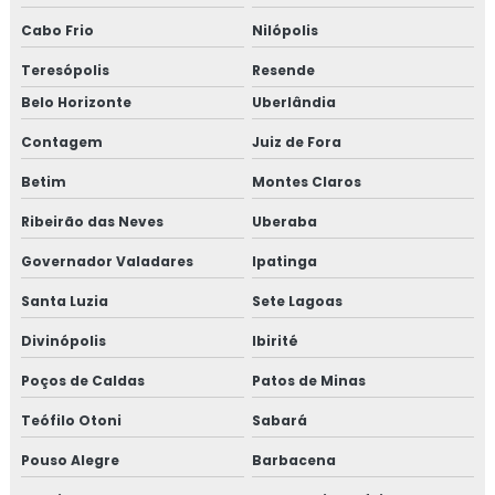
Ltcat renovação
Cabo Frio
Nilópolis
Manutenção de elevadores em belo horizonte
Teresópolis
Resende
Manutenção de elevadores bh
Belo Horizonte
Uberlândia
Contagem
Juiz de Fora
Mobilização de pessoal e equipamentos
Betim
Montes Claros
Orçamento ltcat
Ribeirão das Neves
Uberaba
Orçamento pcmso
Governador Valadares
Ipatinga
Orçamento pgr
Santa Luzia
Sete Lagoas
Divinópolis
Ibirité
Orçamento projeto de combate a incêndio
Poços de Caldas
Patos de Minas
Orçamento de projeto elétrico
Teófilo Otoni
Sabará
Pcmso preço
Pouso Alegre
Barbacena