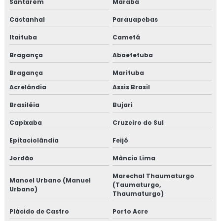
Santarém
Marabá
Castanhal
Parauapebas
Itaituba
Cametá
Bragança
Abaetetuba
Bragança
Marituba
Acrelândia
Assis Brasil
Brasiléia
Bujari
Capixaba
Cruzeiro do Sul
Epitaciolândia
Feijó
Jordão
Mâncio Lima
Marechal Thaumaturgo
Manoel Urbano (Manuel
(Taumaturgo,
Urbano)
Thaumaturgo)
Plácido de Castro
Porto Acre