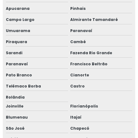
Apucarana
Pinhais
Projetos de instalações elétricas prediais
Campo Largo
Almirante Tamandaré
Segurança do trabalho ltcat
Umuarama
Paranavaí
Segurança do trabalho pcmso
Piraquara
Cambé
Serviço de projeto elétrico
Sarandi
Fazenda Rio Grande
Paranavaí
Francisco Beltrão
Serviços de pcmso
Pato Branco
Cianorte
Sistemas contra incêndio bh
Telêmaco Borba
Castro
Valor para elaboração de pgr
Rolândia
Joinville
Florianópolis
Valor para fazer ltcat
Blumenau
Itajaí
Valor de projeto de combate a incêndio
São José
Chapecó
Valor de projeto contra incêndio