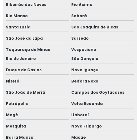
Ribeirão das Neves
Rio Acima
Laudo ltcat insalubridade
Rio Manso
Sabará
Santa Luzia
São Joaquim de Bicas
Laudo pgr
São José da Lapa
Sarzedo
Laudos de saude e segurança do trabalho
Taquaraçu de Minas
Vespasiano
Laudos de segurança do trabalho
Rio de Janeiro
São Gonçalo
Laudos segurança do trabalho esocial
Duque de Caxias
Nova Iguaçu
Niterói
Belford Roxo
Laudos de sst
São João de Meriti
Campos dos Goytacazes
Ltcat evento esocial
Petrópolis
Volta Redonda
Ltcat orçamento
Magé
Itaboraí
Ltcat preço
Mesquita
Nova Friburgo
Barra Mansa
Macaé