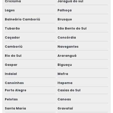
Criciúma
Jaraguá do sul
Lages
Palhoça
Balneário Camboriú
Brusque
Tubarão
São Bento do Sul
Caçador
Concórdia
Camboriú
Navegantes
Rio do Sul
Araranguá
Gaspar
Biguaçu
Indaial
Mafra
Canoinhas
Itapema
Porto Alegre
Caxias do Sul
Pelotas
Canoas
Santa Maria
Gravataí