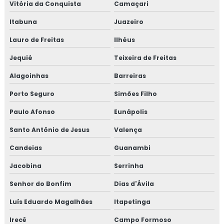
Vitória da Conquista
Camaçari
Itabuna
Juazeiro
Lauro de Freitas
Ilhéus
Jequié
Teixeira de Freitas
Alagoinhas
Barreiras
Porto Seguro
Simões Filho
Paulo Afonso
Eunápolis
Santo Antônio de Jesus
Valença
Candeias
Guanambi
Jacobina
Serrinha
Senhor do Bonfim
Dias d'Ávila
Luís Eduardo Magalhães
Itapetinga
Irecê
Campo Formoso