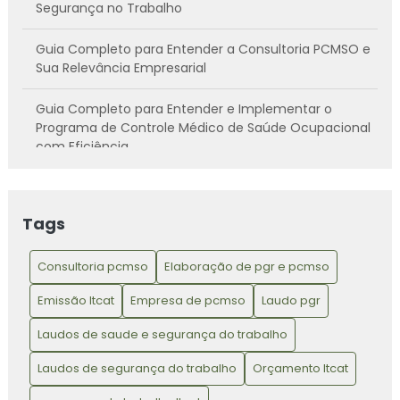
Segurança no Trabalho
Guia Completo para Entender a Consultoria PCMSO e
Sua Relevância Empresarial
Guia Completo para Entender e Implementar o
Programa de Controle Médico de Saúde Ocupacional
com Eficiência
Guia Prático para Converter Ideias em Soluções
Inovadoras para Problemas Cotidianos
Tags
Laudo de Gerenciamento de Riscos: Essencial para
Garantir a Segurança no Ambiente de Trabalho
Consultoria pcmso
Elaboração de pgr e pcmso
Emissão ltcat
Empresa de pcmso
Laudo pgr
Laudo Técnico das Condições Ambientais de Trabalho
(LTCAT)
Laudos de saude e segurança do trabalho
Laudo Técnico das Condições Ambientais: Garantindo
Laudos de segurança do trabalho
Orçamento ltcat
Segurança e Saúde no Trabalho